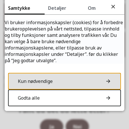
Samtykke
Detaljer
Om
Klage på standpunktkarakter i orden
eller oppførsel
Vi bruker informasjonskapsler (cookies) for å forbedre
brukeropplevelsen på vårt nettsted, tilpasse innhold
og tilby funksjoner samt analysere trafikken vår. Du
Klage på formelle feil ved skriftlig
kan velge å bare bruke nødvendige
informasjonskapslene, eller tilpasse bruk av
eksamen
informasjonskapsler under “Detaljer”. før du klikker
på “Jeg godtar utvalgte”.
Publisert
27.03.2025 12.14
Kun nødvendige
Sist endret
15.06.2026 12.22
Godta alle
Fant du det du lette etter?
Ja
Nei