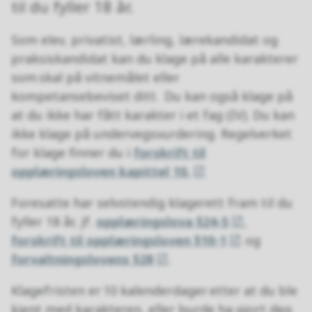
til du fyller 18 år.
Som elev, privatist, lærling, lærekandidat og
praksiskandidat kan du klage på alle karakterer
som skal på vitnemålet eller
kompetansebeviset ditt. Du kan også klage på
at du ikke har fått karakter i et fag (IV). Du kan
ikke klage på undervegsvurdering. Regelverket
for klage finner du i
forskrift til
opplæringsloven kapittel 10.
Foresatte har selvstendig klagerett fram til du
fyller 18 år, jf.
opplæringslova §24-5
,
forskrift til opplæringsloven §10-1
og
forvaltningslovens §28
.
Klagefristen er 10 kalenderdager etter at du ble
kjent med karakteren, eller burde ha gjort deg