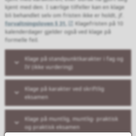
kjent med den. I særlige tilfeller kan en klage
bli behandlet selv om fristen ikke er holdt, jf.
forvaltningsloven § 31.
Klagefristen på 10
kalenderdager gjelder også ved klage på
formelle feil.
Klage på standpunktkarakter i fag og
IV (ikke vurdering)
Klage på karakter ved skriftlig
eksamen
Klage på muntlig, muntlig- praktisk
og praktisk eksamen