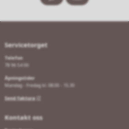
Servicetorget
Telefon
78 96 54 00
Åpningstider
Mandag - Fredag kl. 08.00 - 15.30
Send faktura
Kontakt oss