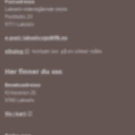
Postadresse
Lakselv videregående skole
Postboks 23
9711 Lakselv
e-post: lakselv.vgs@ffk.no
eDialog
- kontakt oss på en sikker måte.
Her finner du oss
Besøksadresse
Kirkeveien 25
9700 Lakselv
Vis i kart