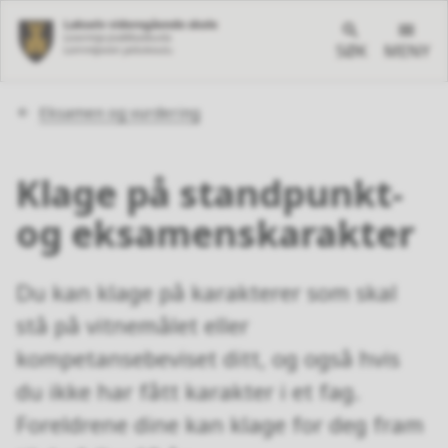
SØK
MENY
Du
Eksamen og vurdering
er
her:
Klage på standpunkt-
og eksamenskarakter
Du kan klage på karakterer som skal
stå på vitnemålet eller
kompetansebeviset ditt, og også hvis
du ikke har fått karakter i et fag.
Foreldrene dine kan klage for deg fram