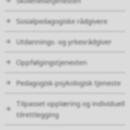
Skolehelsetjenesten
Sosialpedagogiske rådgivere
Utdannings- og yrkesrådgiver
Oppfølgingstjenesten
Pedagogisk-psykologisk tjeneste
Tilpasset opplæring og individuell
tilrettlegging