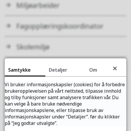
Miljøarbeider
Fagopplæringskoordinator
Skolemiljø
NAV-veileder
Samtykke
Detaljer
Om
Vi bruker informasjonskapsler (cookies) for å forbedre
brukeropplevelsen på vårt nettsted, tilpasse innhold
og tilby funksjoner samt analysere trafikken vår. Du
Fant du det du lette etter?
kan velge å bare bruke nødvendige
informasjonskapslene, eller tilpasse bruk av
informasjonskapsler under “Detaljer”. før du klikker
Ja
Nei
på “Jeg godtar utvalgte”.