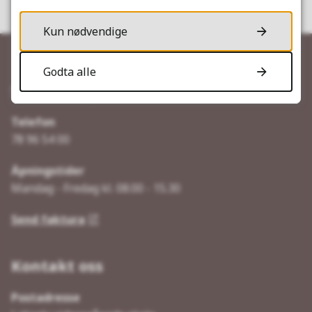
Kun nødvendige
Godta alle
Servicetorget
Telefon
78 96 54 00
Åpningstider
Mandag - Fredag kl. 08.00 - 15.30
Send faktura
Kontakt oss
Postadresse