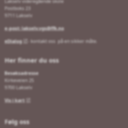
Lakselv videregående skole
Postboks 23
9711 Lakselv
e-post: lakselv.vgs@ffk.no
eDialog
- kontakt oss på en sikker måte.
Her finner du oss
Besøksadresse
Kirkeveien 25
9700 Lakselv
Vis i kart
Følg oss