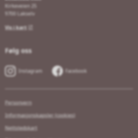
Kirkeveien 25
9700 Lakselv
Vis i kart
Følg oss
Instagram
Facebook
Personvern
Informasjonskapsler (cookies)
Nettstedskart