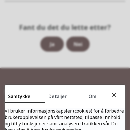
Fant du det du lette etter?
Ja
Nei
Servicetorget
Samtykke
Detaljer
Om
Telefon
Vi bruker informasjonskapsler (cookies) for å forbedre
78 96 54 00
brukeropplevelsen på vårt nettsted, tilpasse innhold
og tilby funksjoner samt analysere trafikken vår. Du
Åpningstider
kan velge å bare bruke nødvendige