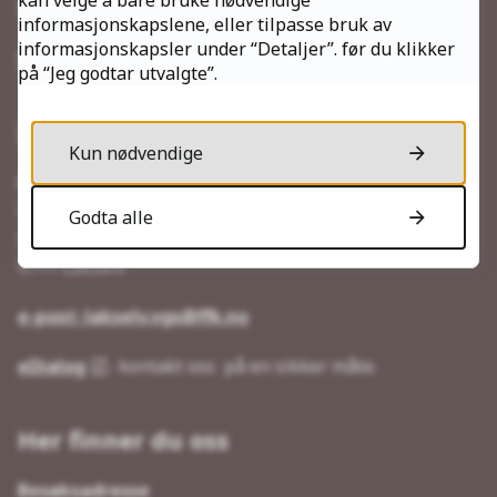
Mandag - Fredag kl. 08.00 - 15.30
informasjonskapslene, eller tilpasse bruk av
informasjonskapsler under “Detaljer”. før du klikker
Send faktura
på “Jeg godtar utvalgte”.
Kontakt oss
Kun nødvendige
Postadresse
Lakselv videregående skole
Godta alle
Postboks 23
9711 Lakselv
e-post: lakselv.vgs@ffk.no
eDialog
- kontakt oss på en sikker måte.
Her finner du oss
Besøksadresse