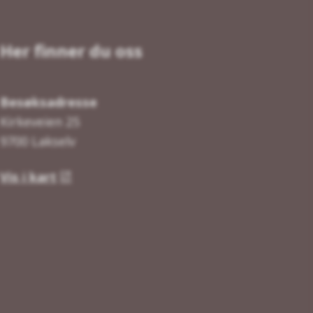
Her finner du oss
Besøksadresse
Kirkeveien 25
9700 Lakselv
Vis i kart