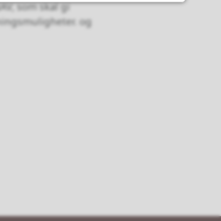
AV, som skal gi
ningsmuligheter. og