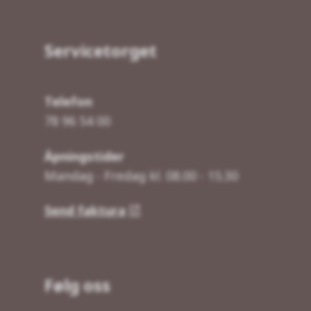
Servicetorget
Telefon
78 96 54 00
Åpningstider
Mandag - Fredag kl. 08.00 - 15.30
Send faktura
Følg oss