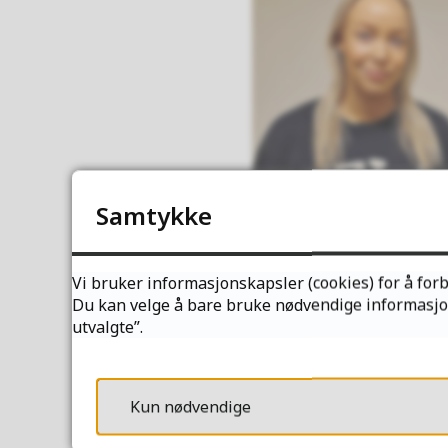
Samtykke
Vi bruker informasjonskapsler (cookies) for å forb
Du kan velge å bare bruke nødvendige informasjons
Stina Larsen og Lise Mar
utvalgte”.
veiledere
Lakselv videregåend
Kun nødvendige