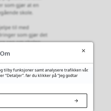
er som gjør at en
regående skole.
elpe til med
ringer som gjør det
re seg om skolen,
rhold, økonomi og
Om
til livssituasjonen.
eiledning og
g tilby funksjoner samt analysere trafikken vår.
else med
 “Detaljer”. før du klikker på “Jeg godtar
muligheter og
il arbeid.
erson