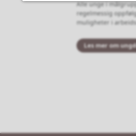
Alle unge i målgrupp
regelmessig oppfølg
muligheter i arbei
Les mer om ungd