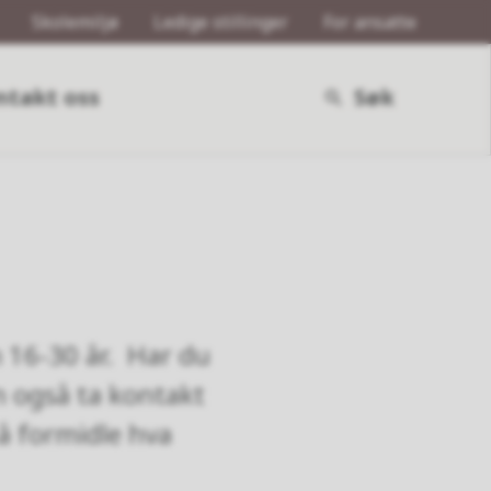
Skolemiljø
Ledige stillinger
For ansatte
ntakt oss
Søk
16-30 år. Har du
n også ta kontakt
 å formidle hva