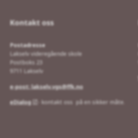
Kontakt oss
Postadresse
Lakselv videregående skole
Postboks 23
9711 Lakselv
e-post: lakselv.vgs@ffk.no
eDialog
- kontakt oss på en sikker måte.