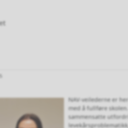
ret
25
NAV-veilederne er her
med å fullføre skolen.
sammensatte utfordr
levekårsproblematikk