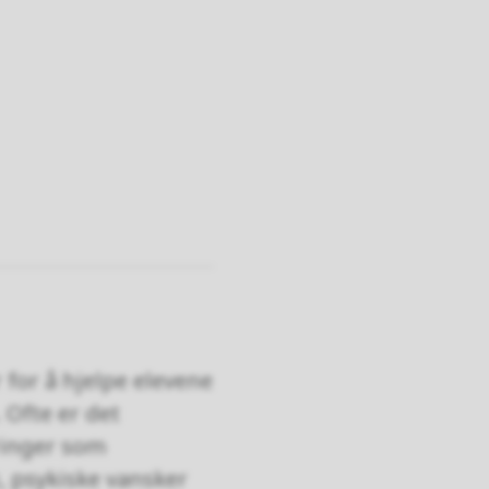
 for å hjelpe elevene
 Ofte er det
inger som
, psykiske vansker