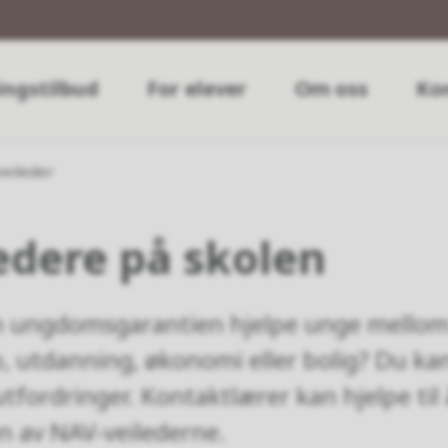
ngstilbud
For elever
Om oss
Ko
eileder
edere på skolen
 ungdomsgarantien hjelpe unge mellom 
, utdanning, økonomi eller bolig? Du ka
utfordringer. Kontaktlærer kan hjelpe til
 en av NAV-veilederne.