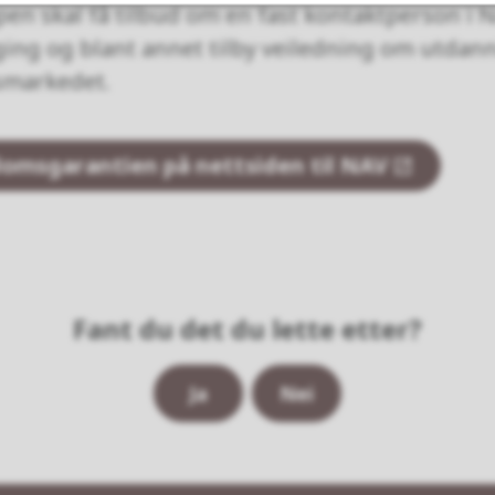
en skal få tilbud om en fast kontaktperson i N
ing og blant annet tilby veiledning om utdan
dsmarkedet.
omsgarantien på nettsiden til NAV
Fant du det du lette etter?
Ja
Nei