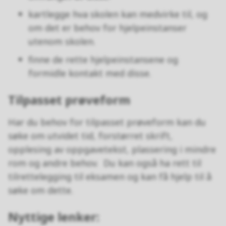
kartlegge hva skolen kan medvirke til, og
om det er behov for hjelpeinstanser
utenom skolen.
finne de rette hjelpeinstansene og
formidle kontakt med disse.
Tilpasset prøveform
Har du behov for tilpasset prøveform kan du
søke om utvidet tid, forstørret skrift,
opplesing av oppgavetekst, plassering i mindre
rom og andre behov. Du kan også ha rett til
tilrettelegging til eksamen og kan få hjelp til å
søke om dette.
Nyttige lenker: