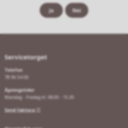
Ja
Nei
Servicetorget
Telefon
78 96 54 00
Åpningstider
Mandag - Fredag kl. 08.00 - 15.30
Send faktura