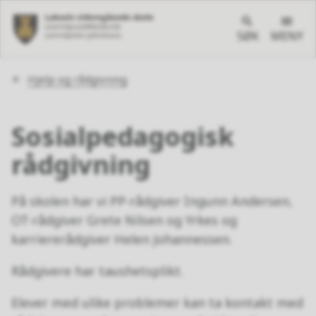
SØK
MENY
Du
Hjelp og rådgivning
er
her:
Sosialpedagogisk
rådgivning
På skolen har vi PP-rådgiver Ingunn Andersen,
OT-rådgiver Grete Nilsen og Yrkes og
karriererådgiver Helen Johannessen.
Rådgivere har taushetsplikt.
Elever med ulike problemer kan ta kontakt med