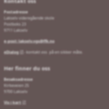
Kontakt oss
Postadresse
Lakselv videregående skole
Postboks 23
9711 Lakselv
e-post: lakselv.vgs@ffk.no
eDialog
- kontakt oss på en sikker måte.
Her finner du oss
Besøksadresse
Kirkeveien 25
9700 Lakselv
Vis i kart