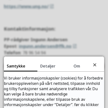
https://www.ung.no/
Kontaktinformasjon:
PP-rådgiver Ingunn Andersen
Epost
:
ingunn.andersen@ffk.no
Telefon
: 78 96 54 94
Les mer om Pedagogisk- psykologisk
Samtykke
Detaljer
Om
tjeneste her
Vi bruker informasjonskapsler (cookies) for å forbedre
brukeropplevelsen på vårt nettsted, tilpasse innhold
og tilby funksjoner samt analysere trafikken vår. Du
Utdannings og karriererådgiver Helen
kan velge å bare bruke nødvendige
Johannessen
informasjonskapslene, eller tilpasse bruk av
Epost
:
helen.johannessen@ffk.no
informasjonskapsler under “Detaljer”. før du klikker