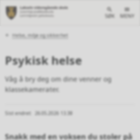
SØK
MENY
Du
Helse, miljø og sikkerhet
er
her:
Psykisk helse
Våg å bry deg om dine venner og
klassekamerater.
Sist endret
26.05.2026 13.38
Snakk med en voksen du stoler på