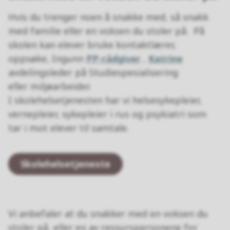
Hvis du trenger noen å snakke med, så snakk
med familie eller en voksen du stoler på. På
skolen kan elever bruke kontaktlærer,
oppsøke, Ingunn
PP-rådgiver
,
Katrine
avdelingsleder på Studiespesialisering
eller miljøarbeider.
I skolehelsetjenesten har vi helsesykepleier,
vernepleier, sykepleier i rus og psykiatri som
tar i mot elever til samtale.
Skolehelsetjeneste
Vi anbefaler at du snakker med en voksen du
stoler på eller en av ressurspersonene for