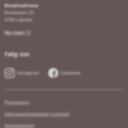
Besøksadresse
Kirkeveien 25
9700 Lakselv
Vis i kart
Følg oss
Instagram
Facebook
Personvern
Informasjonskapsler (cookies)
Nettstedskart