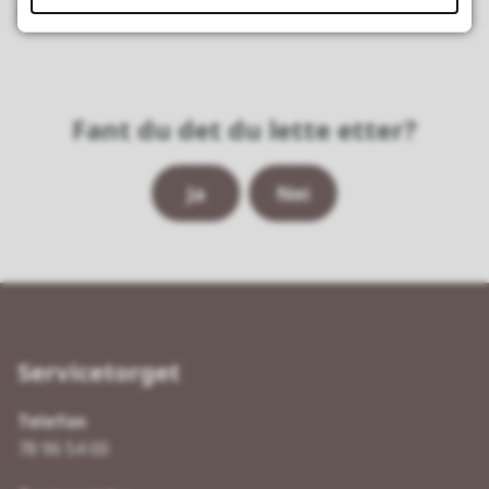
Telefon: 116117
Fant du det du lette etter?
Ja
Nei
Servicetorget
Telefon
78 96 54 00