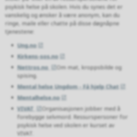
psykisk helse på skolen. Hvis du synes det er
vanskelig og ønsker å være anonym, kan du
ringe, maile eller chatte på disse døgnåpne
tjenestene:
Ung.no
Kirkens-sos.no
Nettros.no
Om mat, kroppsbilde og
spising.
Mental helse Ungdom - Få hjelp Chat
Mentalhelse.no
VIVAT
Organisasjonen jobber med å
forebygge selvmord. Ressurspersoner for
psykisk helse ved skolen er kurset av
VIVAT.