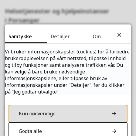
Helsetjenester og hjelpeinstanser
i Porsanger
Barneverntjenesten
Samtykke
Detaljer
Om
Telefon: 45 61 93 24
Vi bruker informasjonskapsler (cookies) for å forbedre
brukeropplevelsen på vårt nettsted, tilpasse innhold
Rus- og psykiatritjenesten
og tilby funksjoner samt analysere trafikken vår. Du
Telefon: 91 16 04 12
kan velge å bare bruke nødvendige
informasjonskapslene, eller tilpasse bruk av
Legetjenesten
informasjonskapsler under “Detaljer”. før du klikker
Telefon: 78 46 00 40
på “Jeg godtar utvalgte”.
Helsestasjon
Kun nødvendige
Telefon: 48 50 46 33/ 93 41 95 79
Godta alle
Øyeblikkelig hjelp