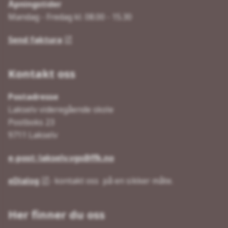
Åpningstider
Mandag - Fredag kl. 08.00 - 15.30
Send faktura
Kontakt oss
Postadresse
Lakselv videregående skole
Postboks 23
9711 Lakselv
e-post: lakselv.vgs@ffk.no
eDialog
- kontakt oss på en sikker måte.
Her finner du oss